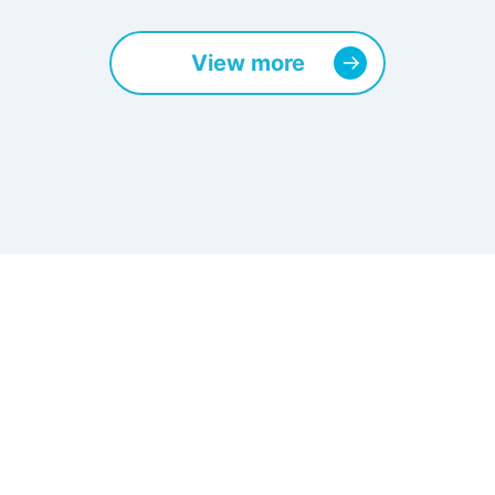
View more
＼YouTubeも更新中／